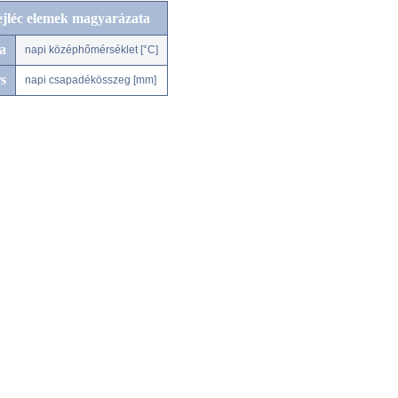
ejléc elemek magyarázata
a
napi középhőmérséklet [°C]
s
napi csapadékösszeg [mm]