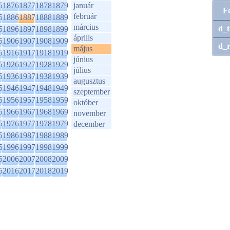
5
1876
1877
1878
1879
január
F
február
5
1886
1887
1888
1889
március
d_t
5
1896
1897
1898
1899
április
5
1906
1907
1908
1909
d_r
május
5
1916
1917
1918
1919
június
5
1926
1927
1928
1929
július
5
1936
1937
1938
1939
augusztus
5
1946
1947
1948
1949
szeptember
5
1956
1957
1958
1959
október
5
1966
1967
1968
1969
november
5
1976
1977
1978
1979
december
5
1986
1987
1988
1989
5
1996
1997
1998
1999
5
2006
2007
2008
2009
5
2016
2017
2018
2019