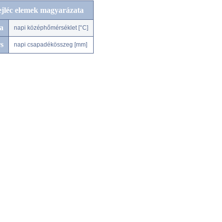
ejléc elemek magyarázata
a
napi középhőmérséklet [°C]
s
napi csapadékösszeg [mm]