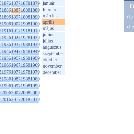
5
1876
1877
1878
1879
január
F
február
5
1886
1887
1888
1889
március
d_t
5
1896
1897
1898
1899
április
5
1906
1907
1908
1909
d_r
május
5
1916
1917
1918
1919
június
5
1926
1927
1928
1929
július
5
1936
1937
1938
1939
augusztus
5
1946
1947
1948
1949
szeptember
5
1956
1957
1958
1959
október
5
1966
1967
1968
1969
november
5
1976
1977
1978
1979
december
5
1986
1987
1988
1989
5
1996
1997
1998
1999
5
2006
2007
2008
2009
5
2016
2017
2018
2019