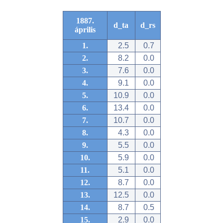
1887.
d_ta
d_rs
április
1.
2.5
0.7
2.
8.2
0.0
3.
7.6
0.0
4.
9.1
0.0
5.
10.9
0.0
6.
13.4
0.0
7.
10.7
0.0
8.
4.3
0.0
9.
5.5
0.0
10.
5.9
0.0
11.
5.1
0.0
12.
8.7
0.0
13.
12.5
0.0
14.
8.7
0.5
15.
2.9
0.0