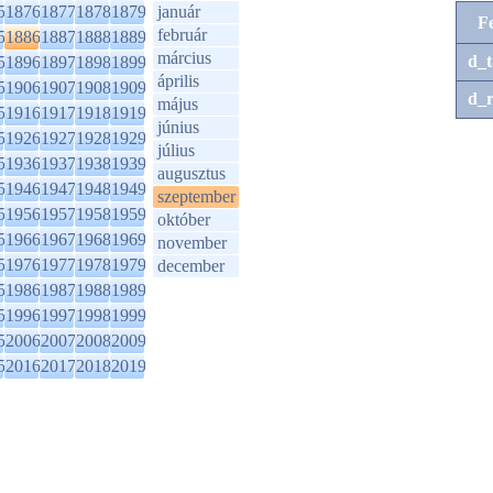
5
1876
1877
1878
1879
január
F
február
5
1886
1887
1888
1889
március
d_t
5
1896
1897
1898
1899
április
5
1906
1907
1908
1909
d_r
május
5
1916
1917
1918
1919
június
5
1926
1927
1928
1929
július
5
1936
1937
1938
1939
augusztus
5
1946
1947
1948
1949
szeptember
5
1956
1957
1958
1959
október
5
1966
1967
1968
1969
november
5
1976
1977
1978
1979
december
5
1986
1987
1988
1989
5
1996
1997
1998
1999
5
2006
2007
2008
2009
5
2016
2017
2018
2019