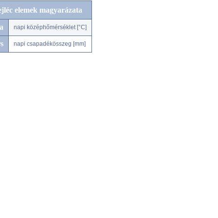
ejléc elemek magyarázata
a
napi középhőmérséklet [°C]
s
napi csapadékösszeg [mm]