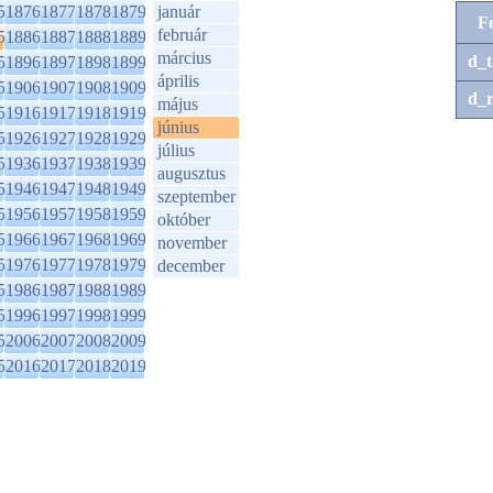
5
1876
1877
1878
1879
január
F
február
5
1886
1887
1888
1889
március
d_t
5
1896
1897
1898
1899
április
5
1906
1907
1908
1909
d_r
május
5
1916
1917
1918
1919
június
5
1926
1927
1928
1929
július
5
1936
1937
1938
1939
augusztus
5
1946
1947
1948
1949
szeptember
5
1956
1957
1958
1959
október
5
1966
1967
1968
1969
november
5
1976
1977
1978
1979
december
5
1986
1987
1988
1989
5
1996
1997
1998
1999
5
2006
2007
2008
2009
5
2016
2017
2018
2019