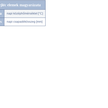
ejléc elemek magyarázata
a
napi középhőmérséklet [°C]
s
napi csapadékösszeg [mm]