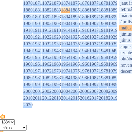
1870
1871
1872
1873
1874
1875
1876
1877
1878
1879
január
februá
1880
1881
1882
1883
1884
1885
1886
1887
1888
1889
márci
1890
1891
1892
1893
1894
1895
1896
1897
1898
1899
április
1900
1901
1902
1903
1904
1905
1906
1907
1908
1909
május
1910
1911
1912
1913
1914
1915
1916
1917
1918
1919
június
1920
1921
1922
1923
1924
1925
1926
1927
1928
1929
július
1930
1931
1932
1933
1934
1935
1936
1937
1938
1939
augus
1940
1941
1942
1943
1944
1945
1946
1947
1948
1949
szept
1950
1951
1952
1953
1954
1955
1956
1957
1958
1959
októb
1960
1961
1962
1963
1964
1965
1966
1967
1968
1969
novem
1970
1971
1972
1973
1974
1975
1976
1977
1978
1979
decem
1980
1981
1982
1983
1984
1985
1986
1987
1988
1989
1990
1991
1992
1993
1994
1995
1996
1997
1998
1999
2000
2001
2002
2003
2004
2005
2006
2007
2008
2009
2010
2011
2012
2013
2014
2015
2016
2017
2018
2019
2020