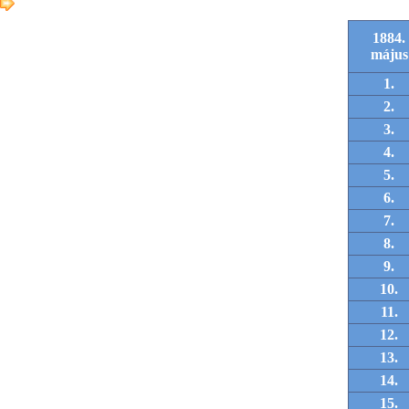
1884.
május
1.
2.
3.
4.
5.
6.
7.
8.
9.
10.
11.
12.
13.
14.
15.