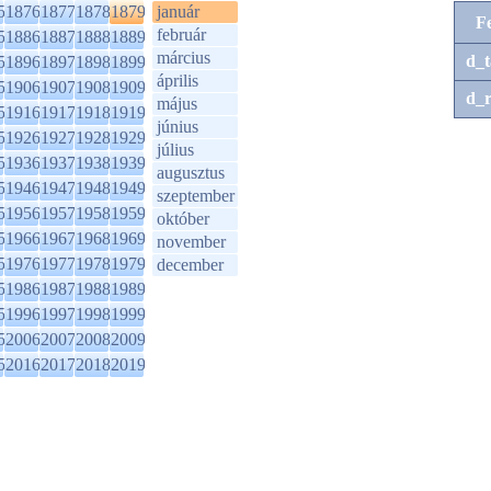
5
1876
1877
1878
1879
január
F
február
5
1886
1887
1888
1889
március
d_t
5
1896
1897
1898
1899
április
5
1906
1907
1908
1909
d_r
május
5
1916
1917
1918
1919
június
5
1926
1927
1928
1929
július
5
1936
1937
1938
1939
augusztus
5
1946
1947
1948
1949
szeptember
5
1956
1957
1958
1959
október
5
1966
1967
1968
1969
november
5
1976
1977
1978
1979
december
5
1986
1987
1988
1989
5
1996
1997
1998
1999
5
2006
2007
2008
2009
5
2016
2017
2018
2019