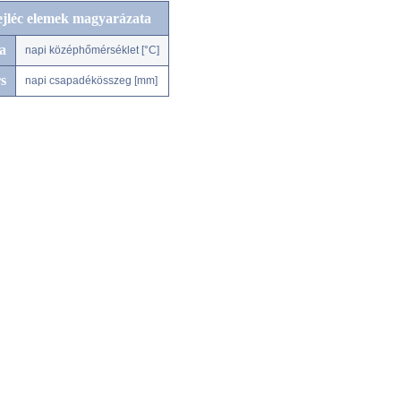
ejléc elemek magyarázata
a
napi középhőmérséklet [°C]
s
napi csapadékösszeg [mm]