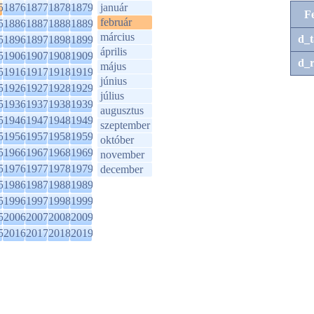
5
1876
1877
1878
1879
január
F
február
5
1886
1887
1888
1889
március
d_t
5
1896
1897
1898
1899
április
5
1906
1907
1908
1909
d_r
május
5
1916
1917
1918
1919
június
5
1926
1927
1928
1929
július
5
1936
1937
1938
1939
augusztus
5
1946
1947
1948
1949
szeptember
5
1956
1957
1958
1959
október
5
1966
1967
1968
1969
november
5
1976
1977
1978
1979
december
5
1986
1987
1988
1989
5
1996
1997
1998
1999
5
2006
2007
2008
2009
5
2016
2017
2018
2019