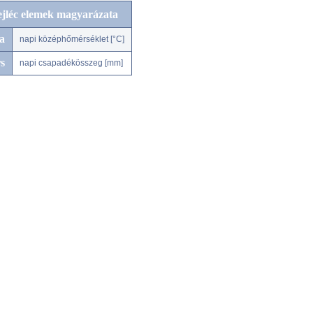
ejléc elemek magyarázata
a
napi középhőmérséklet [°C]
s
napi csapadékösszeg [mm]