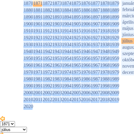
1870
1871
1872
1873
1874
1875
1876
1877
1878
1879
január
februá
1880
1881
1882
1883
1884
1885
1886
1887
1888
1889
márci
1890
1891
1892
1893
1894
1895
1896
1897
1898
1899
április
1900
1901
1902
1903
1904
1905
1906
1907
1908
1909
május
1910
1911
1912
1913
1914
1915
1916
1917
1918
1919
június
1920
1921
1922
1923
1924
1925
1926
1927
1928
1929
július
1930
1931
1932
1933
1934
1935
1936
1937
1938
1939
augus
1940
1941
1942
1943
1944
1945
1946
1947
1948
1949
szept
1950
1951
1952
1953
1954
1955
1956
1957
1958
1959
októb
1960
1961
1962
1963
1964
1965
1966
1967
1968
1969
novem
1970
1971
1972
1973
1974
1975
1976
1977
1978
1979
decem
1980
1981
1982
1983
1984
1985
1986
1987
1988
1989
1990
1991
1992
1993
1994
1995
1996
1997
1998
1999
2000
2001
2002
2003
2004
2005
2006
2007
2008
2009
2010
2011
2012
2013
2014
2015
2016
2017
2018
2019
2020