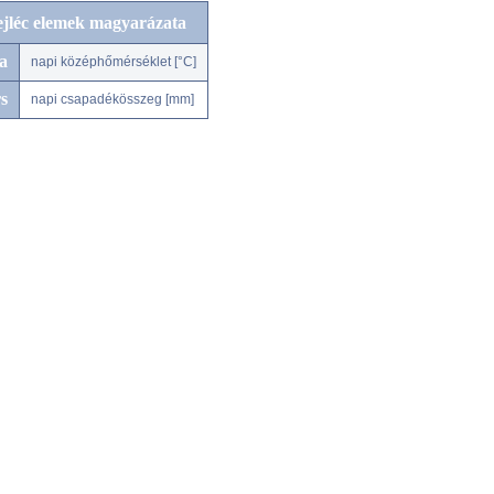
ejléc elemek magyarázata
a
napi középhőmérséklet [°C]
s
napi csapadékösszeg [mm]