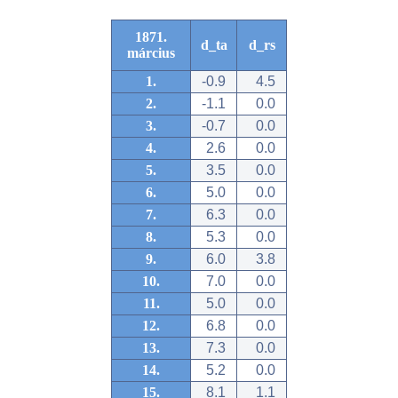
1871.
d_ta
d_rs
március
1.
-0.9
4.5
2.
-1.1
0.0
3.
-0.7
0.0
4.
2.6
0.0
5.
3.5
0.0
6.
5.0
0.0
7.
6.3
0.0
8.
5.3
0.0
9.
6.0
3.8
10.
7.0
0.0
11.
5.0
0.0
12.
6.8
0.0
13.
7.3
0.0
14.
5.2
0.0
15.
8.1
1.1