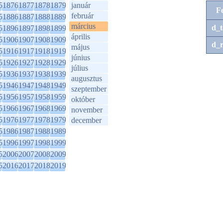
5
1876
1877
1878
1879
január
F
február
5
1886
1887
1888
1889
március
d_t
5
1896
1897
1898
1899
április
5
1906
1907
1908
1909
d_r
május
5
1916
1917
1918
1919
június
5
1926
1927
1928
1929
július
5
1936
1937
1938
1939
augusztus
5
1946
1947
1948
1949
szeptember
5
1956
1957
1958
1959
október
5
1966
1967
1968
1969
november
5
1976
1977
1978
1979
december
5
1986
1987
1988
1989
5
1996
1997
1998
1999
5
2006
2007
2008
2009
5
2016
2017
2018
2019