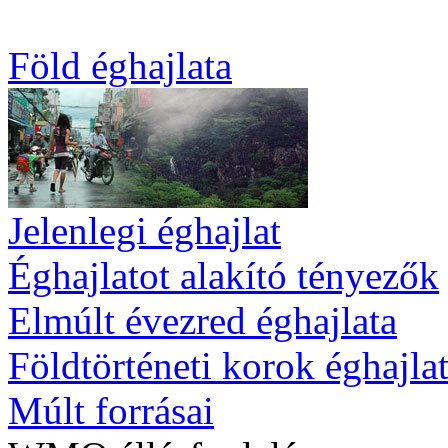
Föld éghajlata
Jelenlegi éghajlat
Éghajlatot alakító tényezők
Elmúlt évezred éghajlata
Földtörténeti korok éghajla
Múlt forrásai