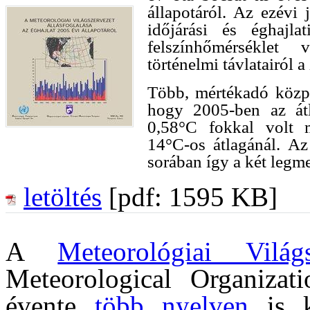
állapotáról. Az ezévi 
időjárási és éghajla
felszínhőmérséklet 
történelmi távlatairól a
Több, mértékadó közpo
hogy 2005-ben az átl
0,58°C fokkal volt 
14°C-os átlagánál. A
sorában így a két legm
letöltés
[pdf: 1595 KB]
A
Meteorológiai Világs
Meteorological Organizati
évente
több nyelven
is ki