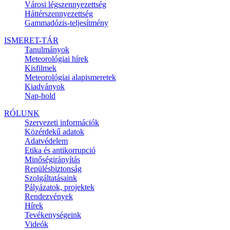
Városi légszennyezettség
Háttérszennyezettség
Gammadózis-teljesítmény
ISMERET-TÁR
Tanulmányok
Meteorológiai hírek
Kisfilmek
Meteorológiai alapismeretek
Kiadványok
Nap-hold
RÓLUNK
Szervezeti információk
Közérdekű adatok
Adatvédelem
Etika és antikorrupció
Minőségirányítás
Repülésbiztonság
Szolgáltatásaink
Pályázatok, projektek
Rendezvények
Hírek
Tevékenységeink
Videók