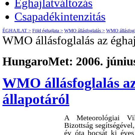
Éghajlatváltozás
Csapadékintenzitás
ÉGHAJLAT >
Föld éghajlata >
WMO állásfoglalás >
WMO állásfoglal
WMO állásfoglalás az éghajl
HungaroMet: 2006. június
WMO állásfoglalás az 
állapotáról
A Meteorológiai Vi
Bizottság segítségéve
év óta bocsát ki éves 