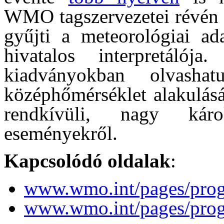
WMO tagszervezetei révén a
gyűjti a meteorológiai ad
hivatalos interpretálój
kiadványokban olvasha
középhőmérséklet alakulásár
rendkívüli, nagy káro
eseményekről.
Kapcsolódó oldalak
:
www.wmo.int/pages/pro
www.wmo.int/pages/pro