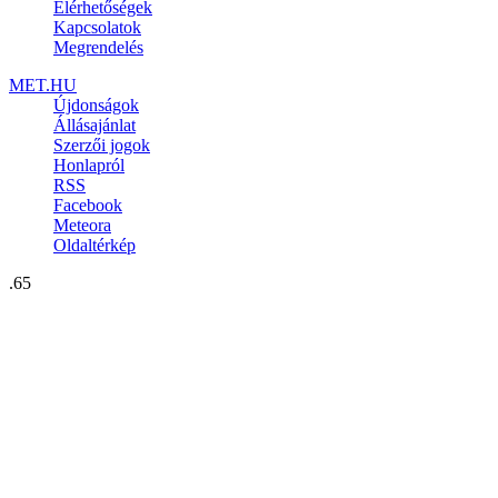
Elérhetőségek
Kapcsolatok
Megrendelés
MET.HU
Újdonságok
Állásajánlat
Szerzői jogok
Honlapról
RSS
Facebook
Meteora
Oldaltérkép
.65