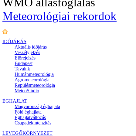
WMO állásfoglalás
Meteorológiai rekordok
IDŐJÁRÁS
Aktuális
időjárás
Veszélyjelzés
Előrejelzés
Budapest
Tavaink
Humánmeteorológia
Agrometeorológia
Repülésmeteorológia
MeteoStúdió
ÉGHAJLAT
Magyarország éghajlata
Föld éghajlata
Éghajlatváltozás
Csapadékintenzitás
LEVEGŐKÖRNYEZET